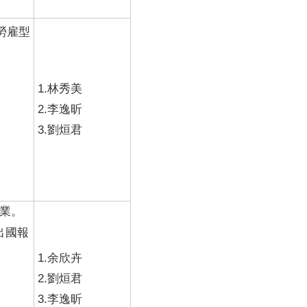
勞雇型
1.林秀美
2.李逸昕
3.劉烜君
作業。
出國報
1.余欣卉
2.劉烜君
3.李逸昕