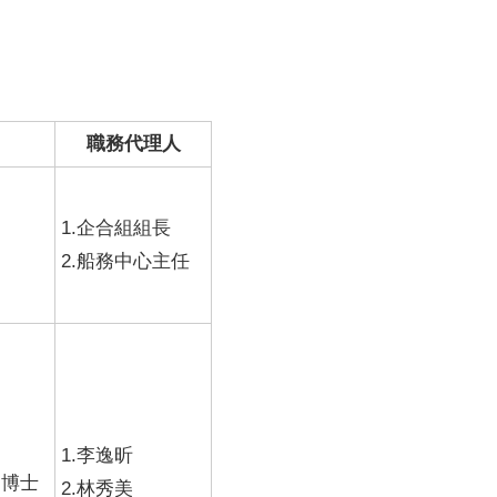
職務代理人
1.企合組組長
2.船務中心主任
1.李逸昕
、博士
2.林秀美