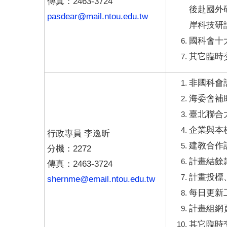
傳真：2463-3724
後赴國外
pasdear@mail.ntou.edu.tw
岸科技研
國科會十
其它臨時
非國科會
海委會補
臺北聯合
企業與本
行政專員 李逸昕
建教合作
分機：2272
計畫結餘
傳真：2463-3724
計畫投標
shernme@email.ntou.edu.tw
每日更新
計畫組網
其它臨時