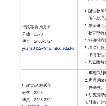
辦理教師
兼任助理
專案研究
行政專員 余欣卉
教育部特
分機：2270
科研採購
傳真：2463-3724
增進社會
yushz0452@mail.ntou.edu.tw
學術倫理
其它臨時
辦理教師
辦理用於
行政書記 林秀美
告彙整。
分機：2263
研究獎助
傳真：2463-3724
計畫組財