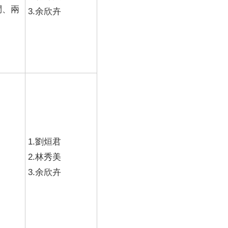
問、兩
3.余欣卉
1.劉烜君
2.林秀美
3.余欣卉