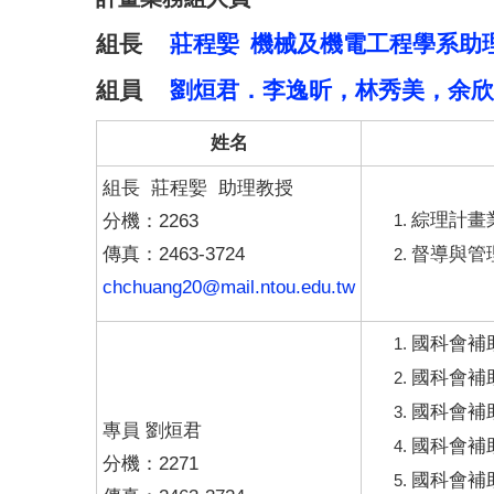
組長
莊程媐 機械及機電工程學系助
組員
劉烜君．
李逸昕，林秀美，余欣
姓名
組長 莊程媐 助理教授
分機：2263
綜理計畫
傳真：2463-3724
督導與管
chchuang20@mail.ntou.edu.tw
國科會補
國科會補
國科會補
專員 劉烜君
國科會補
分機：2271
國科會補