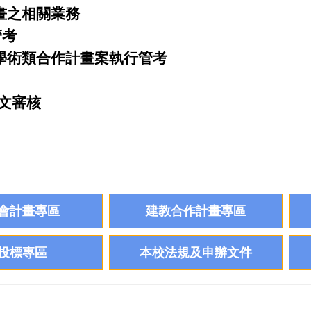
畫之相關業務
管考
)學術類合作計畫案執行管考
公文審核